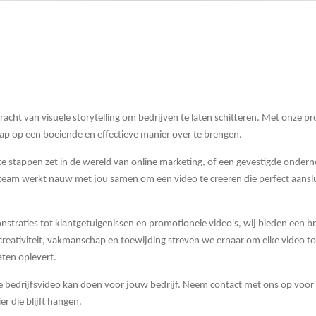
racht van visuele storytelling om bedrijven te laten schitteren. Met onze p
hap op een boeiende en effectieve manier over te brengen.
rste stappen zet in de wereld van online marketing, of een gevestigde onder
 team werkt nauw met jou samen om een video te creëren die perfect aanslui
straties tot klantgetuigenissen en promotionele video's, wij bieden een b
reativiteit, vakmanschap en toewijding streven we ernaar om elke video t
ten oplevert.
bedrijfsvideo kan doen voor jouw bedrijf. Neem contact met ons op voor e
r die blijft hangen.