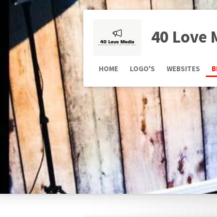
Ga
direct
40 Love 
naar
de
hoofdinhoud
HOME
LOGO'S
WEBSITES
B